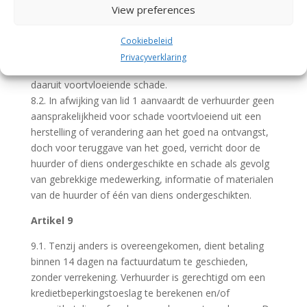
aantasting van de gezondheid van personen, al dan
View preferences
niet de dood tot gevolg hebbend, met inbegrip van de
daaruit voortvloeiende schade. Onder schade aan
Cookiebeleid
zaken wordt verstaan: beschadiging, vernietiging of
Privacyverklaring
verdwijning van zaken van huurder met inbegrip van de
daaruit voortvloeiende schade.
8.2. In afwijking van lid 1 aanvaardt de verhuurder geen
aansprakelijkheid voor schade voortvloeiend uit een
herstelling of verandering aan het goed na ontvangst,
doch voor teruggave van het goed, verricht door de
huurder of diens ondergeschikte en schade als gevolg
van gebrekkige medewerking, informatie of materialen
van de huurder of één van diens ondergeschikten.
Artikel 9
9.1. Tenzij anders is overeengekomen, dient betaling
binnen 14 dagen na factuurdatum te geschieden,
zonder verrekening. Verhuurder is gerechtigd om een
kredietbeperkingstoeslag te berekenen en/of