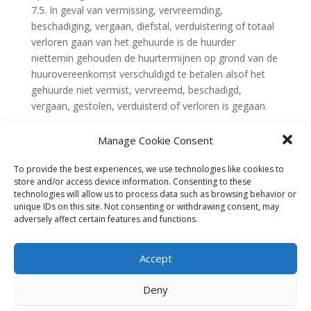
7.5. In geval van vermissing, vervreemding,
beschadiging, vergaan, diefstal, verduistering of totaal
verloren gaan van het gehuurde is de huurder
niettemin gehouden de huurtermijnen op grond van de
huurovereenkomst verschuldigd te betalen alsof het
gehuurde niet vermist, vervreemd, beschadigd,
vergaan, gestolen, verduisterd of verloren is gegaan.
Artikel 8
Manage Cookie Consent
8.1. De verhuurder aanvaardt aansprakelijkheid voor
To provide the best experiences, we use technologies like cookies to
door de huurder geleden schade die het gevolg is van
store and/or access device information. Consenting to these
een toerekenbare tekortkoming in de nakoming van de
technologies will allow us to process data such as browsing behavior or
huurovereenkomst, indien en voor zover deze
unique IDs on this site. Not consenting or withdrawing consent, may
adversely affect certain features and functions.
aansprakelijkheid door haar verzekering wordt gedekt,
tot het bedrag van de door die verzekering gedane
uitkering. Onder schade wordt verstaan: Het geldelijk
Accept
nadeel dat uit een gebeurtenis voortvloeit in verband
met schade aan personen en/of schade aan zaken.
Deny
Onder schade aan personen wordt verstaan: Letsel of