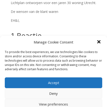
Lichtplan ontworpen voor een jaren 30 woning Utrecht.
De wensen van de klant waren
EH&I,
1 Reactie
Manage Cookie Consent
To provide the best experiences, we use technologies like cookies to
store and/or access device information. Consenting to these
technologies will allow us to process data such as browsing behavior or
unique IDs on this site. Not consenting or withdrawing consent, may
adversely affect certain features and functions.
Janneke & Pieter
op 28 juni 2016 om 15:33
Yvonne heeft goed geluisterd naar onze wensen en dit
Accept
perfect in het lichtplan verwerkt.
Deny
View preferences